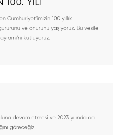
 100. YILI
 Cumhuriyet'imizin 100 yıllık
 gururunu ve onurunu yaşıyoruz. Bu vesile
ayramı'nı kutluyoruz.
 yoluna devam etmesi ve 2023 yılında da
ğını göreceğiz.