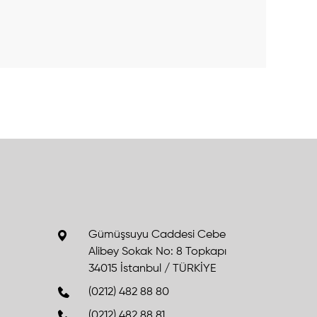
Gümüşsuyu Caddesi Cebe
Alibey Sokak No: 8 Topkapı
34015 İstanbul / TÜRKİYE
(0212) 482 88 80
(0212) 482 88 81