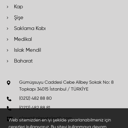
Kap
Şişe
Saklama Kabı
Medikal
Islak Mendil
Baharat
Gümüşsuyu Caddesi Cebe Alibey Sokak No: 8
Topkapı 34015 İstanbul / TÜRKİYE
(0212) 482 88 80
(0212) 482 88 81
plaset@plasetplastik.com
Web sitemizden en iyi şekilde yararlanabilmeniz için
çerezleri kullanıyoruz. Bu siteyi kullanmaya devam